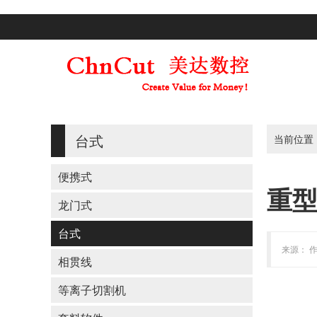
台式
当前位置
便携式
重
龙门式
台式
来源： 作
相贯线
等离子切割机