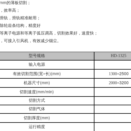
12mm的薄板切割；
，效率高；
滑轨，滑轨精准耐用；
除轮齿条结构，精度好
等离子电源和
等离子弧压调高
，切割效果好，速度快
；
，可接入引风机，有效减少烟尘
。
型号规格
HD-1325
输入电源
(
)(mm)
2500
有效切割范围
宽×长
1300
×
(mm)
3200
机器尺寸
2000
×
(mm/min)
切割速度
切割方式
切割气体
(mm)
切割厚度
运行精度