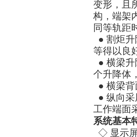
变形，且
构，端架
同等轨距
●
割炬升
等得以良
●
横梁升
个升降体
●
横梁背
●
纵向采
工作端面
系统基本
◇ 显示屏